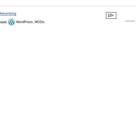
Advertising
18+
upal,
WordPress, MODx.