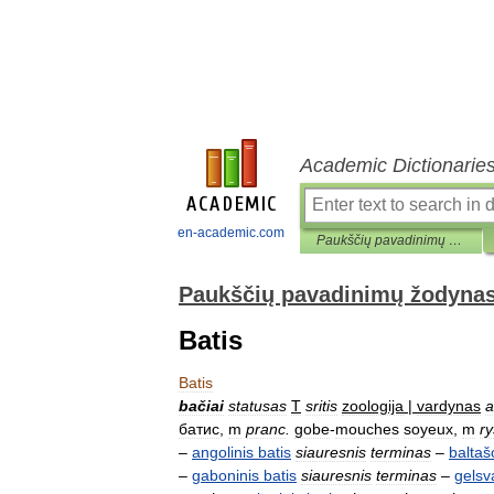
Academic Dictionarie
en-academic.com
Paukščių pavadinimų žodynas
Paukščių pavadinimų žodyna
Batis
Batis
bačiai
statusas
T
sritis
zoologija
|
vardynas
a
батис
,
m
pranc
.
gobe
-
mouches
soyeux
,
m
ry
–
angolinis
batis
siauresnis
terminas
–
baltaš
–
gaboninis
batis
siauresnis
terminas
–
gelsv