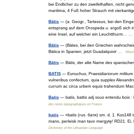
bei Endlicher zu den zweifelhaften, nicht gen
maritima, 4 Fuß hoher Strauch mit vierkan
Bätis
— (a. Geogr., Tartessus, bei den Einge
entsprang auf dem Orospeda u. ergoß sich in
eine Insel, auf welcher ein Leuchtthurm…
Bätis
— (Bätes, bei den Griechen wahrscheinl
Bätica in Spanien; jetzt Guadalquivir …
Meyer
Bätis
— Bätis, der alte Name des spanisch
BATIS
— Eunuchus, Praesidiariorum militum 
vulneribus confectum, quia supplex Alexandro f
currum ac circa urbem equis trahendum 
Batis
— batis, battis adj sous entendu bois :
des noms topographiques en France
batis
— ×batis (rus. бaтя) sm. d. 1. Kos148 tė
mano, perleisk man tavo mergytę! RD21. Ei, b
Dictionary of the Lithuanian Language