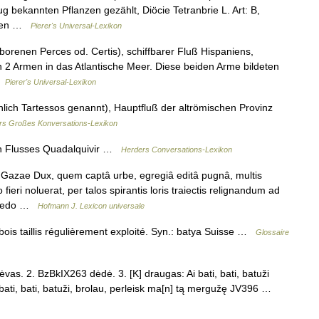
ug bekannten Pflanzen gezählt, Diöcie Tetranbrie L. Art: B,
tigen …
Pierer's Universal-Lexikon
borenen Perces od. Certis), schiffbarer Fluß Hispaniens,
 2 Armen in das Atlantische Meer. Diese beiden Arme bildeten
 …
Pierer's Universal-Lexikon
ich Tartessos genannt), Hauptfluß der altrömischen Provinz
s Großes Konversations-Lexikon
en Flusses Quadalquivir …
Herders Conversations-Lexikon
Gazae Dux, quem captâ urbe, egregiâ editâ pugnâ, multis
ieri noluerat, per talos spirantis loris traiectis relignandum ad
Macedo …
Hofmann J. Lexicon universale
 bois taillis régulièrement exploité. Syn.: batya Suisse …
Glossaire
vas. 2. BzBkIX263 dėdė. 3. [K] draugas: Ai bati, bati, batuži
ati, bati, batuži, brolau, perleisk ma[n] tą mergužę JV396 …