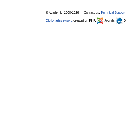
© Academic, 2000-2026
Contact us:
Technical Support
,
Dictionaries export
, created on PHP,
Joomla,
Dr