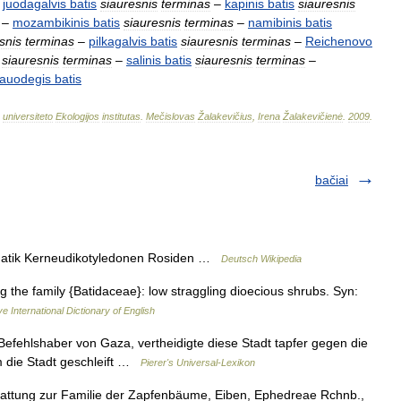
–
juodagalvis
batis
siauresnis
terminas
–
kapinis
batis
siauresnis
–
mozambikinis
batis
siauresnis
terminas
–
namibinis
batis
snis
terminas
–
pilkagalvis
batis
siauresnis
terminas
–
Reichenovo
siauresnis
terminas
–
salinis
batis
siauresnis
terminas
–
auodegis
batis
universiteto
Ekologijos
institutas
.
Mečislovas
Žalakevičius
,
Irena
Žalakevičienė
.
2009
.
bačiai
matik Kerneudikotyledonen Rosiden …
Deutsch Wikipedia
g the family {Batidaceae}: low straggling dioecious shrubs. Syn:
e International Dictionary of English
 Befehlshaber von Gaza, vertheidigte diese Stadt tapfer gegen die
 die Stadt geschleift …
Pierer's Universal-Lexikon
ngattung zur Familie der Zapfenbäume, Eiben, Ephedreae Rchnb.,