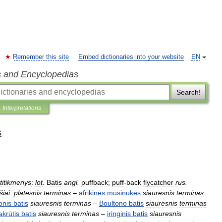
Remember this site
Embed dictionaries into your website
EN
s and Encyclopedias
Search!
Interpretations
s
titikmenys
:
lot
.
Batis
angl
.
puffback
;
puff
-
back
flycatcher
rus
.
šiai
:
platesnis
terminas
–
afrikinės
musinukės
siauresnis
terminas
onis
batis
siauresnis
terminas
–
Boultono
batis
siauresnis
terminas
akrūtis
batis
siauresnis
terminas
–
iringinis
batis
siauresnis