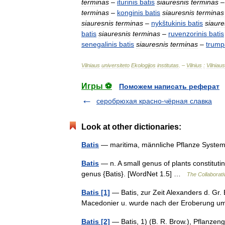
terminas
–
iturinis
batis
siauresnis
terminas
terminas
–
konginis
batis
siauresnis
terminas
siauresnis
terminas
–
nykštukinis
batis
siaure
batis
siauresnis
terminas
–
ruvenzorinis
batis
senegalinis
batis
siauresnis
terminas
–
trump
Vilniaus
universiteto
Ekologijos
institutas
. –
Vilnius
:
Vilniaus
Игры ⚽
Поможем написать реферат
серобрюхая красно-чёрная славка
Look at other dictionaries:
Batis
— maritima, männliche Pflanze Syste
Batis
— n. A small genus of plants constitutin
genus {Batis}. [WordNet 1.5] …
The Collaborativ
Batis [1]
— Batis, zur Zeit Alexanders d. Gr.
Macedonier u. wurde nach der Eroberung um
Batis [2]
— Batis, 1) (B. R. Brow.), Pflanze